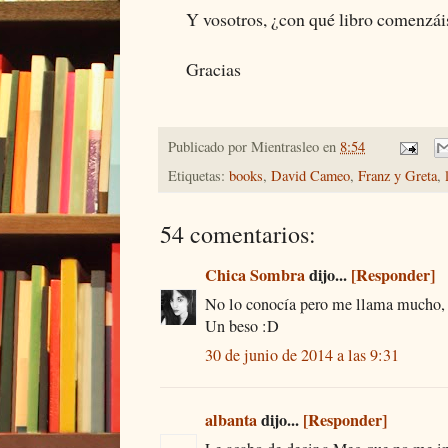
Y vosotros, ¿con qué libro comenzáis
Gracias
Publicado por
Mientrasleo
en
8:54
Etiquetas:
books
,
David Cameo
,
Franz y Greta
,
54 comentarios:
Chica Sombra
dijo...
[Responder]
No lo conocía pero me llama mucho, 
Un beso :D
30 de junio de 2014 a las 9:31
albanta
dijo...
[Responder]