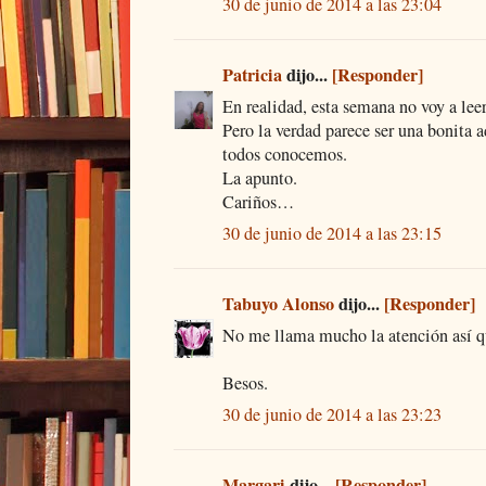
30 de junio de 2014 a las 23:04
Patricia
dijo...
[Responder]
En realidad, esta semana no voy a leer
Pero la verdad parece ser una bonita 
todos conocemos.
La apunto.
Cariños…
30 de junio de 2014 a las 23:15
Tabuyo Alonso
dijo...
[Responder]
No me llama mucho la atención así qu
Besos.
30 de junio de 2014 a las 23:23
Margari
dijo...
[Responder]