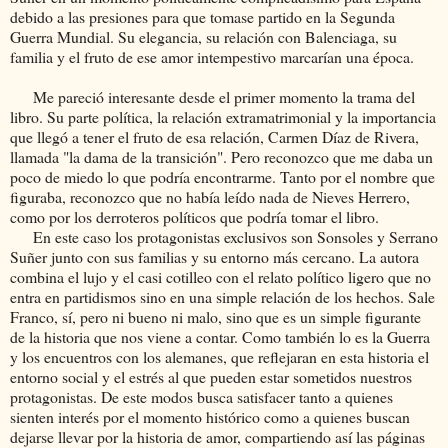
debido a las presiones para que tomase partido en la Segunda
Guerra Mundial. Su elegancia, su relación con Balenciaga, su
familia y el fruto de ese amor intempestivo marcarían una época.
Me pareció interesante desde el primer momento la trama del
libro. Su parte política, la relación extramatrimonial y la importancia
que llegó a tener el fruto de esa relación, Carmen Díaz de Rivera,
llamada "la dama de la transición". Pero reconozco que me daba un
poco de miedo lo que podría encontrarme. Tanto por el nombre que
figuraba, reconozco que no había leído nada de Nieves Herrero,
como por los derroteros políticos que podría tomar el libro.
En este caso los protagonistas exclusivos son Sonsoles y Serrano
Suñer junto con sus familias y su entorno más cercano. La autora
combina el lujo y el casi cotilleo con el relato político ligero que no
entra en partidismos sino en una simple relación de los hechos. Sale
Franco, sí, pero ni bueno ni malo, sino que es un simple figurante
de la historia que nos viene a contar. Como también lo es la Guerra
y los encuentros con los alemanes, que reflejaran en esta historia el
entorno social y el estrés al que pueden estar sometidos nuestros
protagonistas. De este modos busca satisfacer tanto a quienes
sienten interés por el momento histórico como a quienes buscan
dejarse llevar por la historia de amor, compartiendo así las páginas