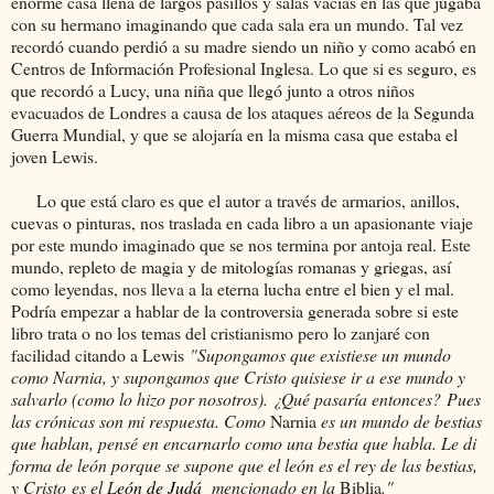
enorme casa llena de largos pasillos y salas vacías en las que jugaba
con su hermano imaginando que cada sala era un mundo. Tal vez
recordó cuando perdió a su madre siendo un niño y como acabó en
Centros de Información Profesional Inglesa. Lo que si es seguro, es
que recordó a Lucy, una niña que llegó junto a otros niños
evacuados de Londres a causa de los ataques aéreos de la Segunda
Guerra Mundial, y que se alojaría en la misma casa que estaba el
joven Lewis.
Lo que está claro es que el autor a través de armarios, anillos,
cuevas o pinturas, nos traslada en cada libro a un apasionante viaje
por este mundo imaginado que se nos termina por antoja real. Este
mundo, repleto de magia y de mitologías romanas y griegas, así
como leyendas, nos lleva a la eterna lucha entre el bien y el mal.
Podría empezar a hablar de la controversia generada sobre si este
libro trata o no los temas del cristianismo pero lo zanjaré con
facilidad citando a Lewis
"Supongamos que existiese un mundo
como Narnia, y supongamos que Cristo quisiese ir a ese mundo y
salvarlo (como lo hizo por nosotros). ¿Qué pasaría entonces?
Pues
las crónicas son mi respuesta. Como
Narnia
es un mundo de bestias
que hablan, pensé en encarnarlo como una bestia que habla. Le di
forma de león porque se supone que el león es el rey de las bestias,
y Cristo es el L
eón de Judá
mencionado en la
Biblia
."