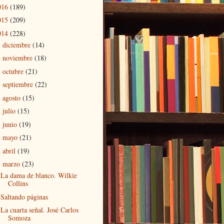
016
(189)
015
(209)
014
(228)
diciembre
(14)
►
noviembre
(18)
►
octubre
(21)
►
septiembre
(22)
►
agosto
(15)
►
julio
(15)
►
junio
(19)
►
mayo
(21)
►
abril
(19)
►
marzo
(23)
▼
La dama de blanco. Wilkie
Collins
Saltando páginas
La cuarta señal. José Carlos
Somoza