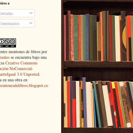
birse a
ntradas
omentarios
entre montones de libros
por
rasleo
se encuentra bajo una
cia
Creative Commons
ución-NoComercial-
rtirIgual 3.0 Unported
.
a en una obra en
montonesdelibros.blogspot.co