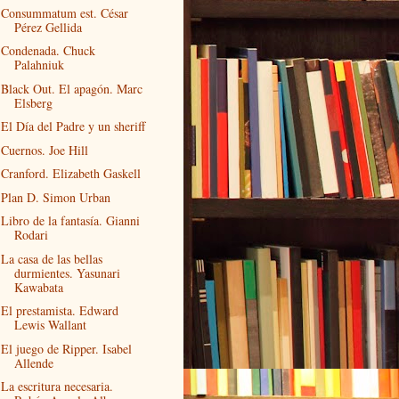
Consummatum est. César
Pérez Gellida
Condenada. Chuck
Palahniuk
Black Out. El apagón. Marc
Elsberg
El Día del Padre y un sheriff
Cuernos. Joe Hill
Cranford. Elizabeth Gaskell
Plan D. Simon Urban
Libro de la fantasía. Gianni
Rodari
La casa de las bellas
durmientes. Yasunari
Kawabata
El prestamista. Edward
Lewis Wallant
El juego de Ripper. Isabel
Allende
La escritura necesaria.