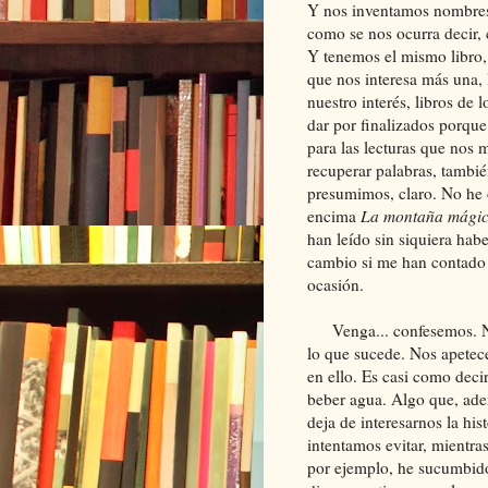
Y nos inventamos nombres 
como se nos ocurra decir, 
Y tenemos el mismo libro, 
que nos interesa más una, 
nuestro interés, libros de
dar por finalizados porqu
para las lecturas que nos 
recuperar palabras, tambié
presumimos, claro. No he 
encima
La montaña mági
han leído sin siquiera habe
cambio si me han contado 
ocasión.
Venga... confesemos. No 
lo que sucede. Nos apetece
en ello. Es casi como deci
beber agua. Algo que, ade
deja de interesarnos la hi
intentamos evitar, mientr
por ejemplo, he sucumbido 