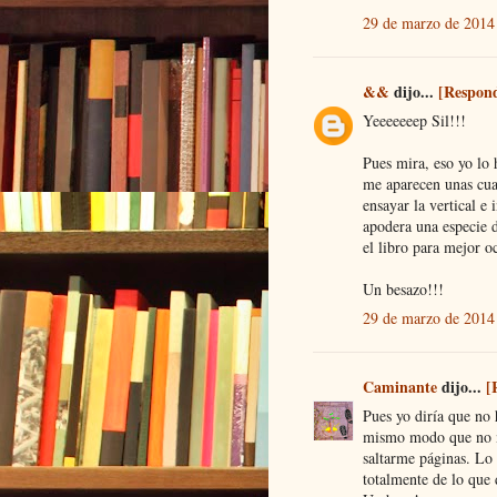
29 de marzo de 2014 
&&
dijo...
[Respon
Yeeeeeeep Sil!!!
Pues mira, eso yo lo 
me aparecen unas cua
ensayar la vertical e 
apodera una especie d
el libro para mejor o
Un besazo!!!
29 de marzo de 2014 
Caminante
dijo...
[
Pues yo diría que no 
mismo modo que no me
saltarme páginas. Lo 
totalmente de lo que d