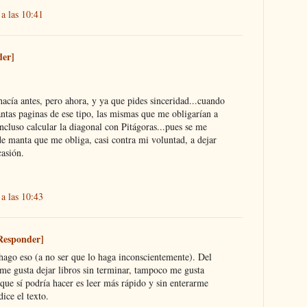
a las 10:41
der]
hacía antes, pero ahora, y ya que pides sinceridad...cuando
ntas paginas de ese tipo, las mismas que me obligarían a
incluso calcular la diagonal con Pitágoras...pues se me
e manta que me obliga, casi contra mi voluntad, a dejar
casión.
a las 10:43
Responder]
hago eso (a no ser que lo haga inconscientemente). Del
 gusta dejar libros sin terminar, tampoco me gusta
que sí podría hacer es leer más rápido y sin enterarme
ice el texto.