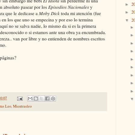
 y sin embargo me bebí
El Idiota
sin perderme ni una
2
►
 absoluto pasear por los
Episodios Nacionales
y
2
►
ara que le dedicase a
Moby Dick
toda mi atención (fue
s en los que uno se empecina y por eso lo termina
2
▼
aquí no se salva nadie, lo mismo da si es la primera
r desconocido o si estamos ante una obra ya encumbrada.
pereza.. van por libre y no entienden de nombres escritos
omo.
páginas?
10:07
ras Leo
,
Mientrasleo