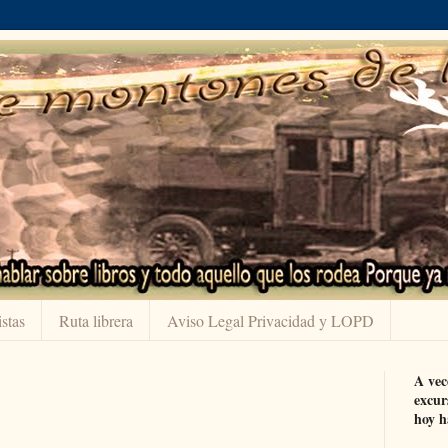
stas
Ruta librera
Aviso Legal Privacidad y LOPD
A vec
excur
hoy h