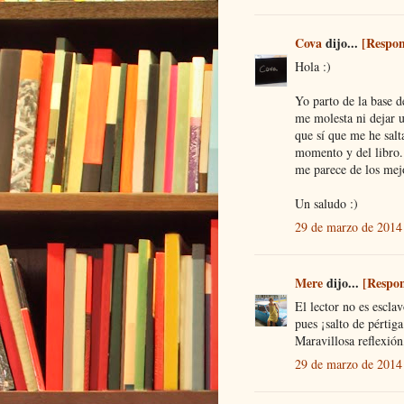
Cova
dijo...
[Respo
Hola :)
Yo parto de la base 
me molesta ni dejar u
que sí que me he salt
momento y del libro.
me parece de los mejo
Un saludo :)
29 de marzo de 2014 
Mere
dijo...
[Respo
El lector no es esclav
pues ¡salto de pértig
Maravillosa reflexión
29 de marzo de 2014 