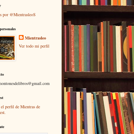
r
s por @MientrasleoS
personales
Mientrasleo
Ver todo mi perfil
cto
montonesdelibros@gmail.com
est
 el perfil de Mientras de
est.
ate