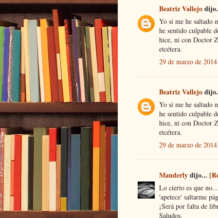
Beatriz Vallejo
dijo.
Yo sí me he saltado 
he sentido culpable 
hice, ni con Doctor 
etcétera.
29 de marzo de 2014 
Beatriz Vallejo
dijo.
Yo sí me he saltado 
he sentido culpable 
hice, ni con Doctor 
etcétera.
29 de marzo de 2014 
Manderly
dijo...
[R
Lo cierto es que no.
'apetece' saltarme pá
¡Será por falta de lib
Saludos.