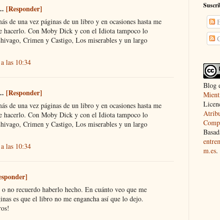
Suscri
..
[Responder]
más de una vez páginas de un libro y en ocasiones hasta me
E
de hacerlo. Con Moby Dick y con el Idiota tampoco lo
C
Zhivago, Crimen y Castigo, Los miserables y un largo
a las 10:34
Blog 
..
[Responder]
Mient
Licen
más de una vez páginas de un libro y en ocasiones hasta me
Atrib
de hacerlo. Con Moby Dick y con el Idiota tampoco lo
Compa
Zhivago, Crimen y Castigo, Los miserables y un largo
Basad
entre
a las 10:34
m.es
.
esponder]
.. o no recuerdo haberlo hecho. En cuánto veo que me
ginas es que el libro no me engancha así que lo dejo.
ros!