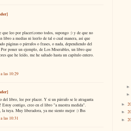
nder]
de que leo por placer(como todos, supongo :) y de que no
n libro a medias ni leerlo de tal o cual manera, así que
ado páginas o párrafos o frases, o nada, dependiendo del
 Por poner un ejemplo, de Los Miserables, un libro que
res que he leído, me he saltado hasta un capítulo entero.
a las 10:29
nder]
o del libro, lee por placer. Y si un párrafo se le atraganta
2
►
a! Estoy contigo, creo en el libro "a nuestra medida".
, la tuya. Muy liberadora, ya me siento mejor :) Bss
2
►
a las 10:31
2
►