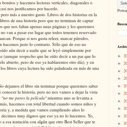
bonitos y hacemos lectoras verticales, diagonales o
casi nos justificamos por hacerlo.
Powe
pero más a nuestro gusto. Libros de dos historias en la
libros de una historia pero que no terminan de captar
Buscar
 los que nos faltan apenas unas páginas y los queremos
e no van a pasar ese lugar que todos tenemos reservado
marcan. Porque si nos gusta releer, marcar párrafos,
n hacemos justo lo contrario. Sólo que de eso no
Archiv
oído aún decir a nadie que se leyó simplemente por
2
ca
(aunque sospecho que he oído decir a un par que lo
►
rlo abierto, pero de eso ya hablaremos otro día), y en
2
►
los libros cuya lectura ha sido paladeada en más de una
2
►
2
►
2
dejamos el libro sin terminar porque queremos saber
►
 conocer la historia, pero no nos vamos a dejar la vista
2
►
r
"no me pares la película"
mientras uno se levanta a
2
►
más, hacemos con total libertad cuando somos niños y
2
►
storia y, a medida que vamos cumpliendo años lo
as decimos muy dignos que eso ya no lo hacemos. Yo,
2
►
a esa tentación con algún que otro Best Seller que te
2
►