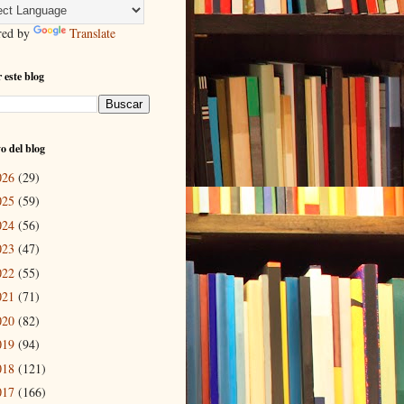
red by
Translate
 este blog
o del blog
026
(29)
025
(59)
024
(56)
023
(47)
022
(55)
021
(71)
020
(82)
019
(94)
018
(121)
017
(166)