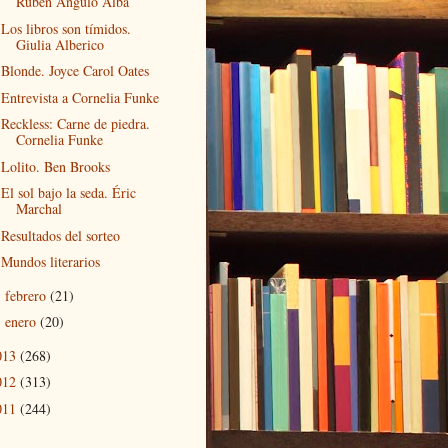
Rubén Angulo Alba
Los libros son tímidos.
Giulia Alberico
Blonde. Joyce Carol Oates
Entrevista a Cornelia Funke
Reckless: Carne de piedra.
Cornelia Funke
Lolito. Ben Brooks
El sol bajo la seda. Éric
Marchal
Resultados del sorteo
Mundos literarios
febrero
(21)
►
enero
(20)
►
013
(268)
012
(313)
011
(244)