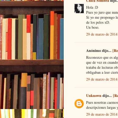
Chica Sombra
dijo.
Hola :D
Pues yo juro que nun
Si yo me propongo le
de los pelos xD.
Un beso.
29 de marzo de 2014 
Anónimo dijo...
[Re
Reconozco que es algo
que de vez en cuando
trataba de lecturas o
obligaban a leer cierto
29 de marzo de 2014 
Unknown
dijo...
[R
Pues nosotras caemos 
descripciones largas 
29 de marzo de 2014 