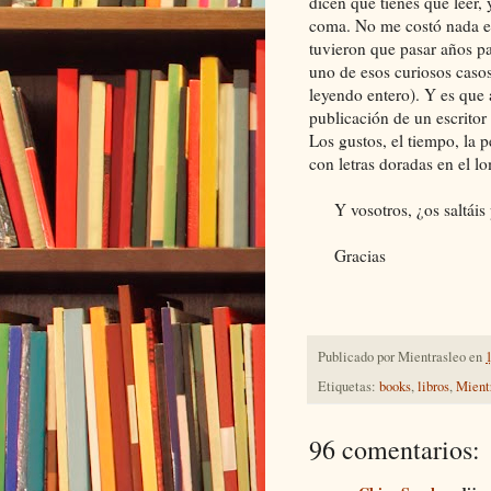
dicen que tienes que leer,
coma. No me costó nada en
tuvieron que pasar años p
uno de esos curiosos caso
leyendo entero). Y es que 
publicación de un escrito
Los gustos, el tiempo, la 
con letras doradas en el l
Y vosotros, ¿os saltáis 
Gracias
Publicado por
Mientrasleo
en
Etiquetas:
books
,
libros
,
Mient
96 comentarios: