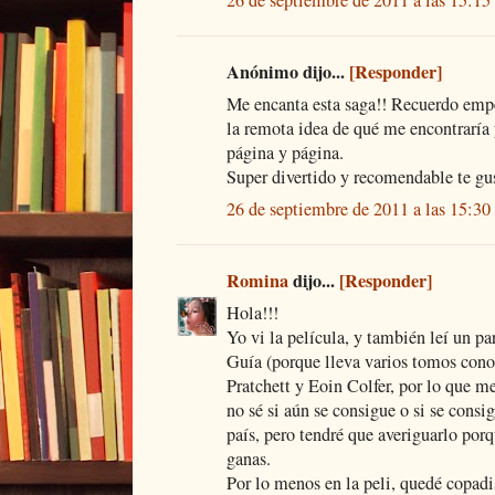
26 de septiembre de 2011 a las 15:15
Anónimo dijo...
[Responder]
Me encanta esta saga!! Recuerdo empez
la remota idea de qué me encontraría 
página y página.
Super divertido y recomendable te gust
26 de septiembre de 2011 a las 15:30
Romina
dijo...
[Responder]
Hola!!!
Yo vi la película, y también leí un pa
Guía (porque lleva varios tomos cono 
Pratchett y Eoin Colfer, por lo que m
no sé si aún se consigue o si se con
país, pero tendré que averiguarlo po
ganas.
Por lo menos en la peli, quedé copadi