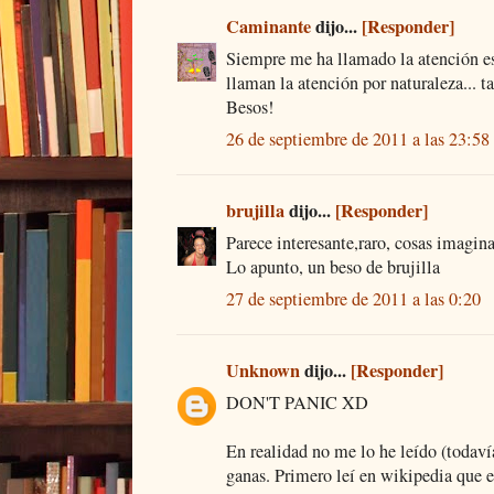
Caminante
dijo...
[Responder]
Siempre me ha llamado la atención est
llaman la atención por naturaleza... ta
Besos!
26 de septiembre de 2011 a las 23:58
brujilla
dijo...
[Responder]
Parece interesante,raro, cosas imagin
Lo apunto, un beso de brujilla
27 de septiembre de 2011 a las 0:20
Unknown
dijo...
[Responder]
DON'T PANIC XD
En realidad no me lo he leído (todav
ganas. Primero leí en wikipedia que e