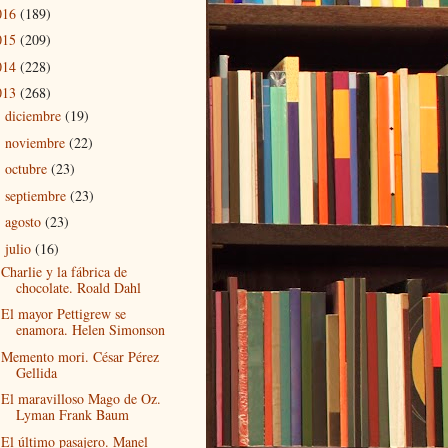
016
(189)
015
(209)
014
(228)
013
(268)
diciembre
(19)
►
noviembre
(22)
►
octubre
(23)
►
septiembre
(23)
►
agosto
(23)
►
julio
(16)
▼
Charlie y la fábrica de
chocolate. Roald Dahl
El mayor Pettigrew se
enamora. Helen Simonson
Memento mori. César Pérez
Gellida
El maravilloso Mago de Oz.
Lyman Frank Baum
El último pasajero. Manel