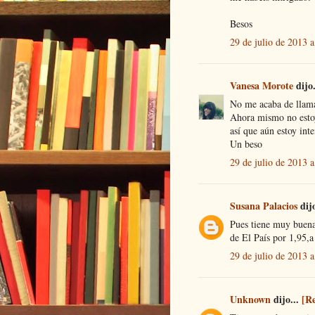
Besos
29 de julio de 2013 a
Vanesa Morote
dijo
No me acaba de llamar
Ahora mismo no estoy
así que aún estoy int
Un beso
29 de julio de 2013 a
Susana Palacios
dij
Pues tiene muy buena
de El País por 1,95,a
29 de julio de 2013 a
Unknown
dijo...
[R