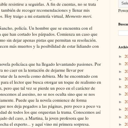
sible resistirse a seguirlas. A fin de cuentas, no se trata
o también de recoger recomendaciones y llenar mis
Powe
os. Hoy traigo a mi estantería virtual,
Memento mori.
Buscar
ho, policía. Un hombre que se encuentra con el
la que han cortado los párpados. Comienza un caso que
smo sin dejar apenas pistas que permitan su resolución.
ecen más muertos y la posibilidad de estar lidiando con
Archiv
2
►
2
novela policíaca que ha llegado levantando pasiones. Por
►
 no caer en la tentación de dejarme llevar por
2
►
frutar de la novela como debiera. Me he encontrado con
2
►
r para el lector que busca otorgar un toque de realismo en
2
►
, pero que tal vez se pierde un poco en el carácter de
nocemos al asesino, no se nos oculta sino que se nos
2
►
damente. Puede que la novela comience de forma
2
►
 que nos deja pegados a las páginas, pero poco a poco va
2
►
idad de todos los que orquestan la trama. Conocemos así
2
►
gado del caso, a Martina, la joven profesora que lo
cha el experto... y aquí vino mi primera sorpresa.
2
►