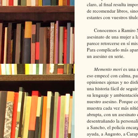
claro, al final resulta impo
de recomendar libros, sin
estantes con vuestros títul
Conocemos a Ramiro Sanc
asesinato de una mujer a 
parece retorcerse en sí mi
Para complicarlo más apar
un asesino en serie.
Memento mori
es una 
eso empecé con calma, para
opiniones ajenas y no dis
una historia fácil de segui
su lenguaje y ambientación
nuestro asesino. Porque co
muestra cada vez más níti
abrupta, con un asesinato
desentrañando la personal
a Sancho, el policía encar
ayuda, a Augusto, a Carapo