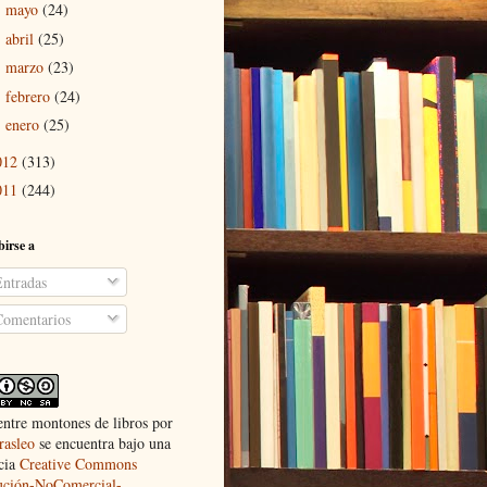
mayo
(24)
►
abril
(25)
►
marzo
(23)
►
febrero
(24)
►
enero
(25)
►
012
(313)
011
(244)
birse a
ntradas
omentarios
entre montones de libros
por
rasleo
se encuentra bajo una
cia
Creative Commons
ución-NoComercial-