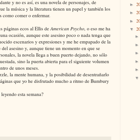
idante y no es así, es una novela de personajes, de
2
►
ue la música y la literatura tienen un papel y también los
2
►
es como comer o enfermar.
2
►
páginas ecos al Ellis de
American Psycho,
o eso me ha
2
▼
guna ocasión, aunque este asesino poco o nada tenga que
nocido escenarios y expresiones y me he empapado de la
te del asesino y, aunque tiene un momento en que se
ersonales, la novela llega a buen puerto dejando, no sólo
uestada, sino la puerta abierta para el siguiente volumen
entro de unos meses.
e, la mente humana, y la posibilidad de desentrañarlo
páginas que yo he disfrutado mucho a ritmo de Bumbury
 leyendo esta semana?