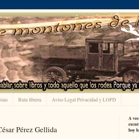
stas
Ruta librera
Aviso Legal Privacidad y LOPD
A vec
excur
ésar Pérez Gellida
hoy h