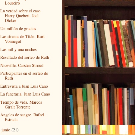
Loureiro
La verdad sobre el caso
Harry Quebert. Jöel
Dicker
Un millón de gracias
Las sirenas de Titán. Kurt
Vonnegut
Las mil y una noches
Resultado del sorteo de Ruth
Niceville. Carsten Stroud
Participantes en el sorteo de
Ruth
Entrevista a Juan Luis Cano
La funeraria. Juan Luis Cano
Tiempo de vida. Marcos
Giralt Torrente
Ángeles de sangre. Rafael
Estrada
junio
(21)
►