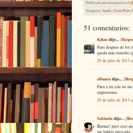
Publicado por
mientrasleo
en
8
Etiquetas:
books
,
César Pérez 
51 comentarios:
Kikas
dijo...
[Respo
Pues despues de los é
queda más remedio qu
29 de julio de 2013 a
albanta
dijo...
[Res
Pues a mí este no me
impresiones.
29 de julio de 2013 a
Sabinela
dijo...
[Re
Buenas! pues creo que
me habéis intrigado.