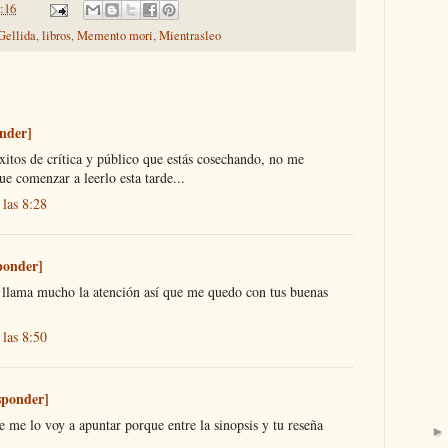
:16
Gellida
,
libros
,
Memento mori
,
Mientrasleo
nder]
xitos de crítica y público que estás cosechando, no me
e comenzar a leerlo esta tarde...
 las 8:28
ponder]
 llama mucho la atención así que me quedo con tus buenas
 las 8:50
sponder]
 me lo voy a apuntar porque entre la sinopsis y tu reseña