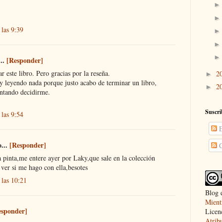
 las 9:39
...
[Responder]
 este libro. Pero gracias por la reseña.
2
►
 leyendo nada porque justo acabo de terminar un libro,
2
►
entando decidirme.
Suscri
 las 9:54
E
o...
[Responder]
C
 pinta,me entere ayer por Laky,que sale en la colección
 ver si me hago con ella,besotes
 las 10:21
Blog 
Mient
esponder]
Licen
Atrib