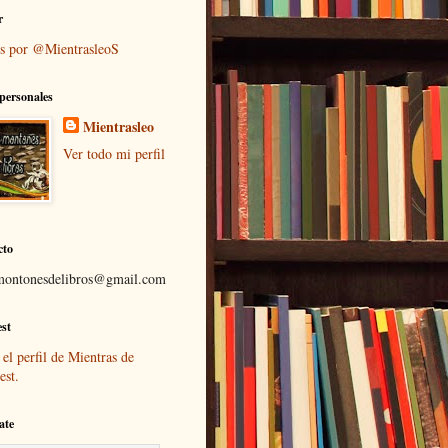
r
s por @MientrasleoS
personales
Mientrasleo
Ver todo mi perfil
cto
montonesdelibros@gmail.com
est
 el perfil de Mientras de
est.
ate