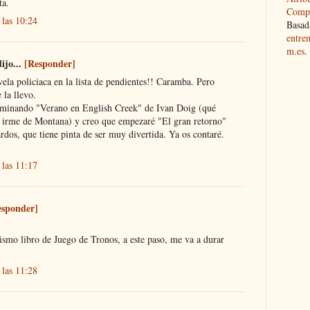
ta.
Compa
 las 10:24
Basad
entre
m.es
.
ijo...
[Responder]
la policiaca en la lista de pendientes!! Caramba. Pero
 la llevo.
rminando "Verano en English Creek" de Ivan Doig (qué
 irme de Montana) y creo que empezaré "El gran retorno"
dos, que tiene pinta de ser muy divertida. Ya os contaré.
 las 11:17
esponder]
ismo libro de Juego de Tronos, a este paso, me va a durar
 las 11:28