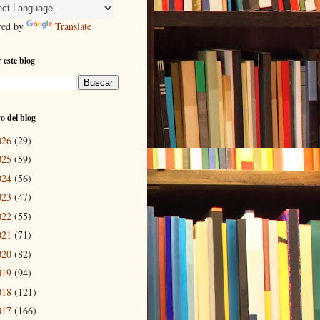
red by
Translate
 este blog
o del blog
026
(29)
025
(59)
024
(56)
023
(47)
022
(55)
021
(71)
020
(82)
019
(94)
018
(121)
017
(166)