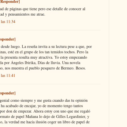
[Responder]
ad de páginas que tiene pero ese detalle de conocer al
dad y pensamientos me atrae.
 las 11:34
esponder]
 desde luego. La reseña invita a su lectura pese a que, por
nas, esté en el grupo de los tan temidos tochos. Pero la
 la presenta resulta muy atractiva. Yo estoy empezando
da por Ángeles Ibirika, Días de lluvia. Una novela
so, nos muestra el pueblo pesquero de Bermeo. Besos.
 las 11:41
esponder]
á genial como siempre y me gusta cuando das tu opinión
te ha acabado de encajar, yo de momento tengo tantos
 por don de empezar. Ahora estoy con uno que me regaló
ormato de papel Mañana lo dejo de Gilles Legardinier, y
o, la verdad me hacía ilusión coger un libro de papel de