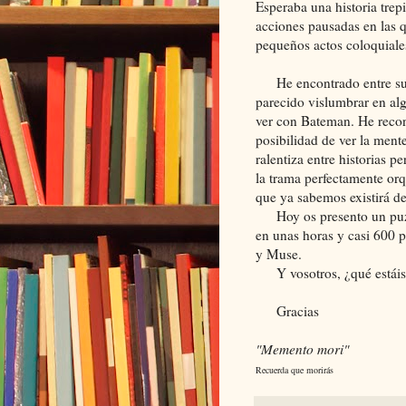
Esperaba una historia trep
acciones pausadas en las q
pequeños actos coloquial
He encontrado entre sus 
parecido vislumbrar en al
ver con Bateman. He reco
posibilidad de ver la men
ralentiza entre historias p
la trama perfectamente orq
que ya sabemos existirá d
Hoy os presento un puzzl
en unas horas y casi 600 
y Muse.
Y vosotros, ¿qué estáis
Gracias
"Memento mori"
Recuerda que morirás