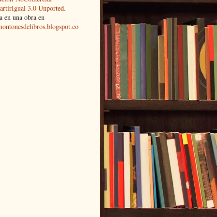
rtirIgual 3.0 Unported
.
a en una obra en
montonesdelibros.blogspot.co