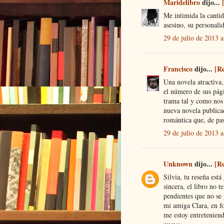
Maridelibro
dijo...
Me intimida la cantid
asesino, su personali
29 de julio de 2013 a
Francisco
dijo...
[R
Una novela atractiva,
el número de sus pági
trama tal y como nos
nueva novela publica
romántica que, de pa
29 de julio de 2013 a
Unknown
dijo...
[R
Silvia, tu reseña est
sincera, el libro no 
pendientes que no se
mi amiga Clara, en f
me estoy entreteniend