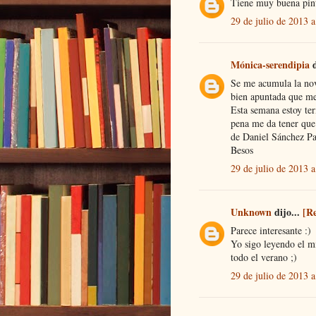
Tiene muy buena pin
29 de julio de 2013 a
Mónica-serendipia
d
Se me acumula la nove
bien apuntada que me
Esta semana estoy te
pena me da tener que
de Daniel Sánchez Par
Besos
29 de julio de 2013 a
Unknown
dijo...
[R
Parece interesante :)
Yo sigo leyendo el m
todo el verano ;)
29 de julio de 2013 a